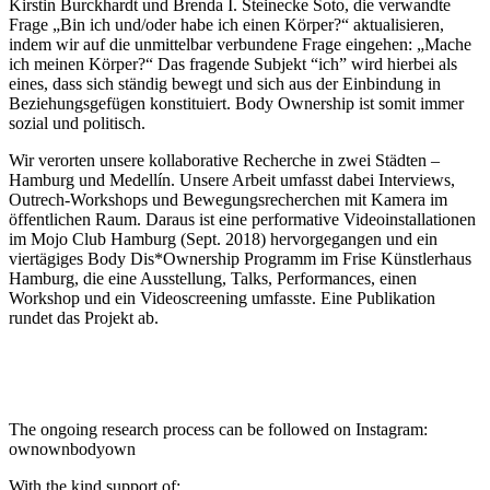
Kirstin Burckhardt und Brenda I. Steinecke Soto, die verwandte
Frage „Bin ich und/oder habe ich einen Körper?“ aktualisieren,
indem wir auf die unmittelbar verbundene Frage eingehen: „Mache
ich meinen Körper?“ Das fragende Subjekt “ich” wird hierbei als
eines, dass sich ständig bewegt und sich aus der Einbindung in
Beziehungsgefügen konstituiert. Body Ownership ist somit immer
sozial und politisch.
Wir verorten unsere kollaborative Recherche in zwei Städten –
Hamburg und Medellín. Unsere Arbeit umfasst dabei Interviews,
Outrech-Workshops und Bewegungsrecherchen mit Kamera im
öffentlichen Raum. Daraus ist eine performative Videoinstallationen
im Mojo Club Hamburg (Sept. 2018) hervorgegangen und ein
viertägiges Body Dis*Ownership Programm im Frise Künstlerhaus
Hamburg, die eine Ausstellung, Talks, Performances, einen
Workshop und ein Videoscreening umfasste. Eine Publikation
rundet das Projekt ab.
The ongoing research process can be followed on Instagram:
ownownbodyown
With the kind support of: